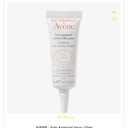
63 Πόντοι
AVENE - Soin Apaisant Yeux | 10ml