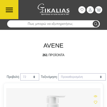
Πως μπορώ να εξυπηρετήσω;
Αναζήτηση
AVENE
261
ΠΡΟΪΌΝΤΑ
Προβολή:
Ταξινόμηση: