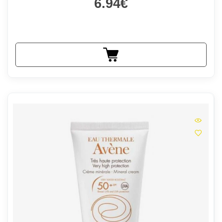
6.94€