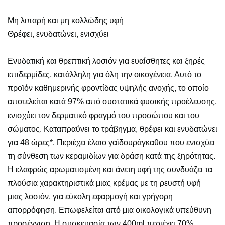
Μη λιπαρή και μη κολλώδης υφή
Θρέφει, ενυδατώνει, ενισχύει
Ενυδατική και θρεπτική λοσιόν για ευαίσθητες και ξηρές
επιδερμίδες, κατάλληλη για όλη την οικογένεια. Αυτό το
προϊόν καθημερινής φροντίδας υψηλής ανοχής, το οποίο
αποτελείται κατά 97% από συστατικά φυσικής προέλευσης,
ενισχύει τον δερματικό φραγμό του προσώπου και του
σώματος. Καταπραΰνει το τράβηγμα, θρέφει και ενυδατώνει
για 48 ώρες*. Περιέχει έλαιο γαϊδουράγκαθου που ενισχύει
τη σύνθεση των κεραμιδίων για δράση κατά της ξηρότητας.
Η ελαφρώς αρωματισμένη και άνετη υφή της συνδυάζει τα
πλούσια χαρακτηριστικά μιας κρέμας με τη ρευστή υφή
μιας λοσιόν, για εύκολη εφαρμογή και γρήγορη
απορρόφηση. Επωφελείται από μια οικολογικά υπεύθυνη
προσέγγιση. Η συσκευασία των 400ml περιέχει 70%