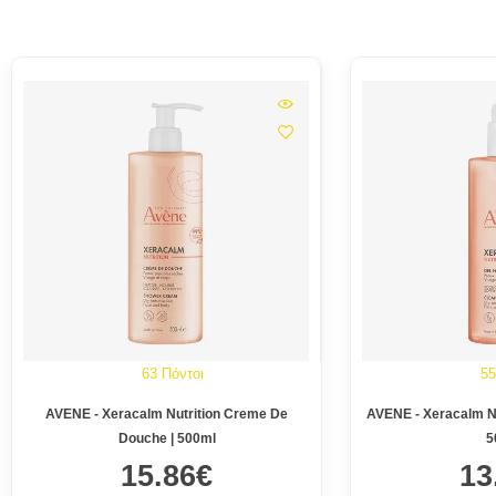
63 Πόντοι
55
AVENE - Xeracalm Nutrition Creme De
AVENE - Xeracalm Nu
Douche | 500ml
5
15.86€
13