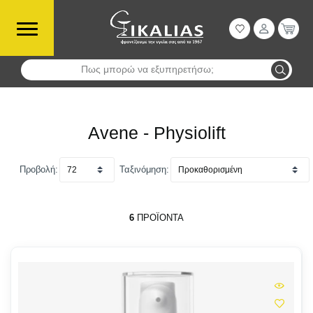
Πως μπορώ να εξυπηρετήσω;
Αναζήτηση
Avene - Physiolift
Προβολή:
Ταξινόμηση:
6
ΠΡΟΪΌΝΤΑ