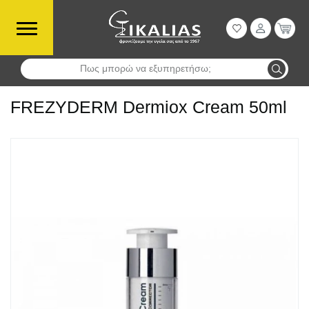
Πως μπορώ να εξυπηρετήσω;
Αναζήτηση
FREZYDERM Dermiox Cream 50ml