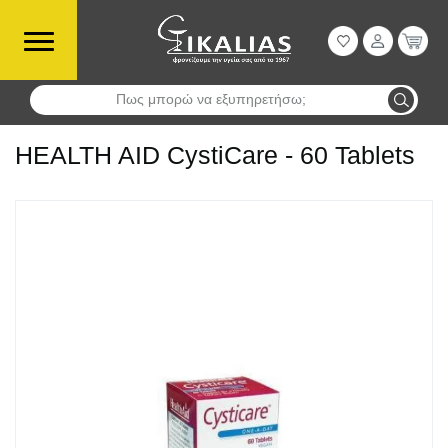
Πως μπορώ να εξυπηρετήσω;
Αναζήτηση
HEALTH AID CystiCare - 60 Tablets