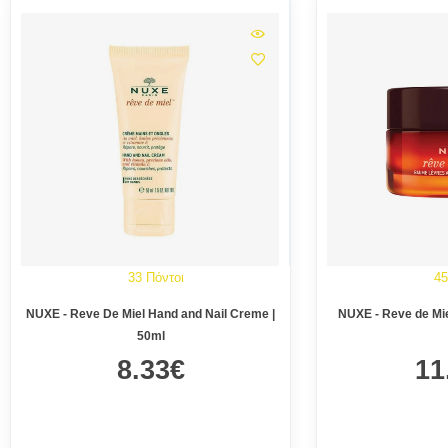
33 Πόντοι
45
NUXE - Reve De Miel Hand and Nail Creme |
NUXE - Reve de Mie
50ml
8.33€
11