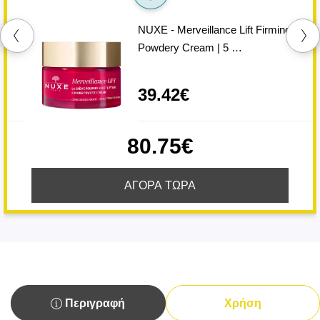
NUXE - Merveillance Lift Firming
Powdery Cream | 5 …
39.42€
80.75€
ΑΓΟΡΑ ΤΩΡΑ
Περιγραφή
Χρήση