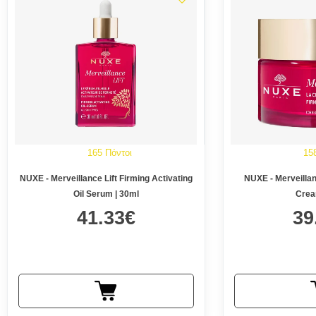
165 Πόντοι
15
NUXE - Merveillance Lift Firming Activating
NUXE - Merveillan
Oil Serum | 30ml
Crea
41.33€
39