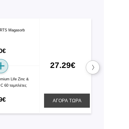
RTS Magasorb
0€
27.29€
mium Life Zinc &
 C 60 ταμπλέτες
9€
ΑΓΟΡΑ ΤΩΡΑ