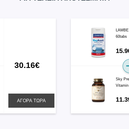
LAMBE
60tabs
15.9
30.16€
Sky Pre
Vitamin
11.3
ΑΓΟΡΑ ΤΩΡΑ