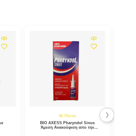
96 Πόντοι
με
BIO AXESS Pharyndol Sinus
Sky
Άμεση Ανακούφιση απο την
Ιγμορίτιδα 15ml
Παρα