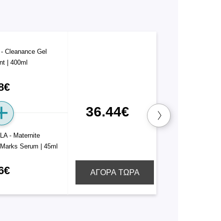
- Cleanance Gel
nt | 400ml
8€
36.44€
A - Maternite
 Marks Serum | 45ml
6€
ΑΓΟΡΑ ΤΩΡΑ