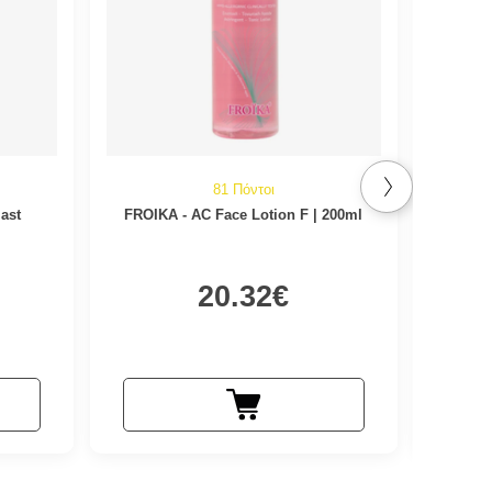
81 Πόντοι
ast
FROIKA - AC Face Lotion F | 200ml
RILAST
20.32€