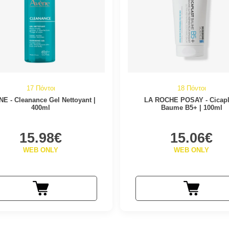
17 Πόντοι
18 Πόντοι
E - Cleanance Gel Nettoyant |
LA ROCHE POSAY - Cicapl
400ml
Baume B5+ | 100ml
15.98€
15.06€
WEB ONLY
WEB ONLY