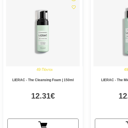
49 Πόντοι
49
LIERAC - The Cleansing Foam | 150ml
LIERAC - The Mic
12.31€
12