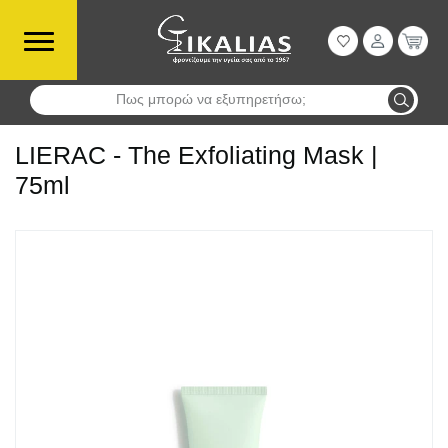
Πως μπορώ να εξυπηρετήσω;
Αναζήτηση
LIERAC - The Exfoliating Mask |
75ml