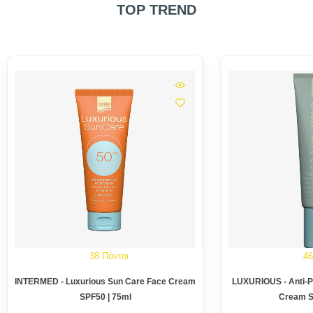
TOP TREND
38 Πόντοι
46
INTERMED - Luxurious Sun Care Face Cream
LUXURIOUS - Anti-Po
SPF50 | 75ml
Cream S