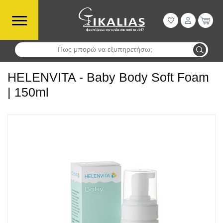
Πως μπορώ να εξυπηρετήσω;
Αναζήτηση
HELENVITA - Baby Body Soft Foam
| 150ml