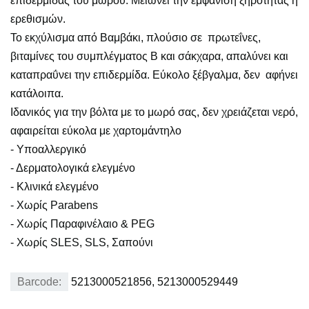
επιδερμίδας του μωρού. Μειώνει την εμφάνιση ξηρότητας ή
ερεθισμών.
Το εκχύλισμα από Βαμβάκι, πλούσιο σε πρωτεΐνες,
βιταμίνες του συμπλέγματος Β και σάκχαρα, απαλύνει και
καταπραΰνει την επιδερμίδα. Εύκολο ξέβγαλμα, δεν αφήνει
κατάλοιπα.
Ιδανικός για την βόλτα με το μωρό σας, δεν χρειάζεται νερό,
αφαιρείται εύκολα με χαρτομάντηλο
- Υποαλλεργικό
- Δερματολογικά ελεγμένο
- Κλινικά ελεγμένο
- Χωρίς Parabens
- Χωρίς Παραφινέλαιο & PEG
- Χωρίς SLES, SLS, Σαπούνι
Barcode:
5213000521856, 5213000529449