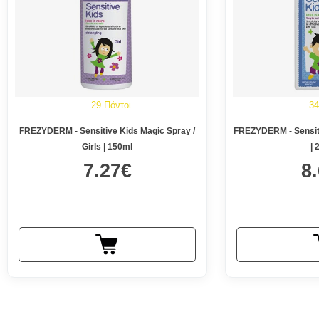
29 Πόντοι
34
FREZYDERM - Sensitive Kids Magic Spray /
FREZYDERM - Sensit
Girls | 150ml
| 
7.27€
8