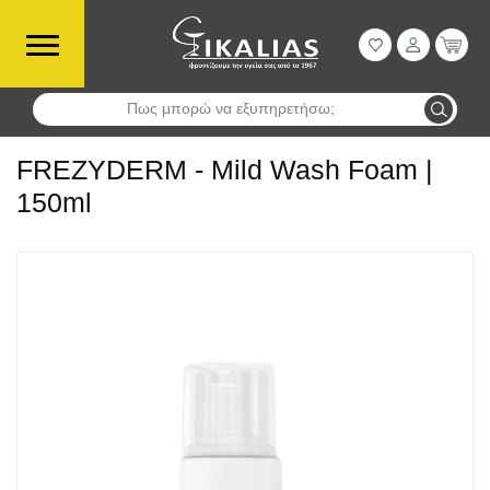
Πως μπορώ να εξυπηρετήσω;
Αναζήτηση
FREZYDERM - Mild Wash Foam |
150ml