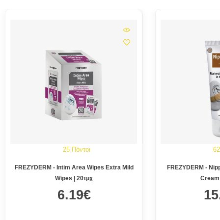
25 Πόντοι
62
FREZYDERM - Intim Area Wipes Extra Mild
FREZYDERM - Nippl
Wipes | 20τμχ
Cream 
6.19€
15