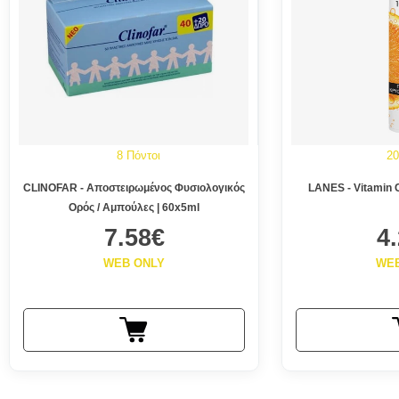
8 Πόντοι
20
CLINOFAR - Αποστειρωμένος Φυσιολογικός
LANES - Vit
Ορός / Aμπούλες | 60x5ml
7.58€
4
WEB ONLY
WE