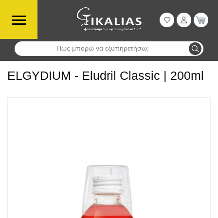
Πως μπορώ να εξυπηρετήσω;
Αναζήτηση
ELGYDIUM - Eludril Classic | 200ml