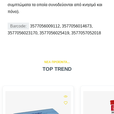
συμπτώματα τα οποία συνοδεύονται από κνησμό και
πόνο).
Barcode:
3577056009112, 3577056014673,
3577056023170, 3577056025419, 3577057052018
NEA ΠΡΟΪΟΝΤΑ...
TOP TREND