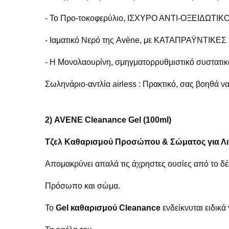
- Το Προ-τοκοφερύλιο, ΙΣΧΥΡΟ ΑΝΤΙ-ΟΞΕΙΔΩΤΙΚΟ, 
- Ιαματικό Νερό της Avène, με ΚΑΤΑΠΡΑΫΝΤΙΚΕ
- Η Μονολαουρίνη, σμηγματορρυθμιστικό συστατ
Σωληνάριο-αντλία airless : Πρακτικό, σας βοηθά 
2)
AVENE Cleanance Gel (100ml)
Τζελ Καθαρισμού Προσώπου & Σώματος για Λιπ
Απομακρύνει απαλά τις άχρηστες ουσίες από το δέ
Πρόσωπο και σώμα.
Το
Gel καθαρισμού Cleanance
ενδείκνυται ειδικά 