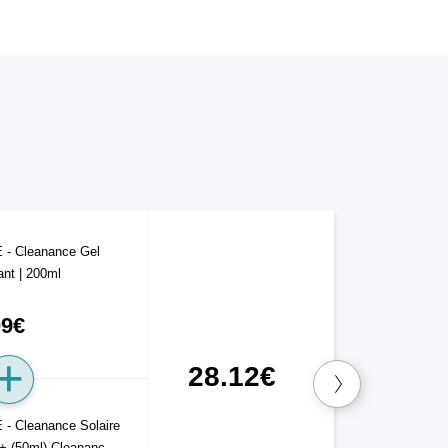
- Cleanance Gel
ant | 200ml
09€
28.12€
- Cleanance Solaire
+ (50ml) Cleananc …