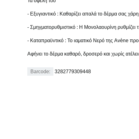
Τα οφέλη του
- Εξυγιαντικό : Καθαρίζει απαλά το δέρμα σας χάρη
- Σμηγματορυθμιστικό : Η Μονολαουρίνη ρυθμίζει
- Καταπραϋντικό : Το ιαματικό Νερό της Avène προσ
Αφήνει το δέρμα καθαρό, δροσερό και χωρίς ατέλει
Barcode:
3282779309448