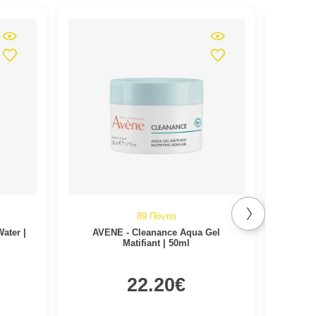
89 Πόντοι
ater |
AVENE - Cleanance Aqua Gel
AV
Matifiant | 50ml
22.20€