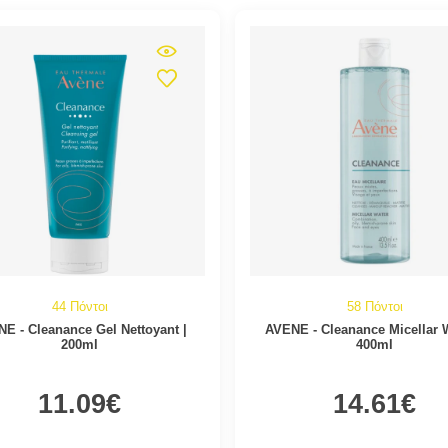
44 Πόντοι
58 Πόντοι
E - Cleanance Gel Nettoyant |
AVENE - Cleanance Micellar W
200ml
400ml
11.09€
14.61€