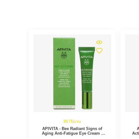
89 Πόντοι
APIVITA - Bee Radiant Signs of
A
Aging Anti-Fatigue Eye Cream |
Act
15ml