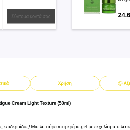
24.
Σύντομα κοντά σας
τικά
Χρήση
Αξι
tigue Cream Light Texture (50ml)
ς επιδερμίδας! Μια λεπτόρευστη κρέμα-gel με εκχυλίσματα λευ