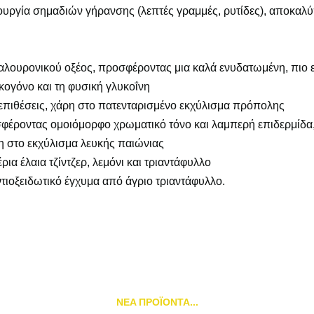
ιουργία σημαδιών γήρανσης (λεπτές γραμμές, ρυτίδες), αποκαλ
αλουρονικού οξέος, προσφέροντας μια καλά ενυδατωμένη, πιο ελ
κογόνο και τη φυσική γλυκοΐνη
 επιθέσεις, χάρη στο πατενταρισμένο εκχύλισμα πρόπολης
φέροντας ομοιόμορφο χρωματικό τόνο και λαμπερή επιδερμίδα,
η στο εκχύλισμα λευκής παιώνιας
ρια έλαια τζίντζερ, λεμόνι και τριαντάφυλλο
ντιοξειδωτικό έγχυμα από άγριο τριαντάφυλλο.
NEA ΠΡΟΪΟΝΤΑ...