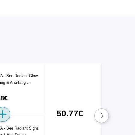
A - Bee Radiant Glow
ing & Anti-fatig …
08€
50.77€
A - Bee Radiant Signs
ng & Anti-Fatigu …