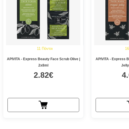
11 Πόντοι
16
APIVITA - Express Beauty Face Scrub Olive |
APIVITA - Express 
2x8ml
Jell
2.82€
4