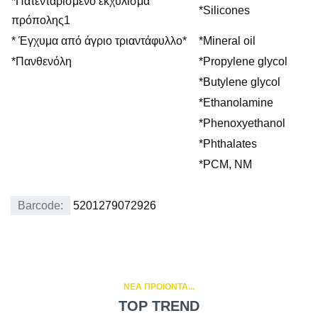
*
Πατενταρισμένο εκχύλισμα
*
Silicones
πρόπολης1
*
Έγχυμα από άγριο τριαντάφυλλο*
*
Mineral oil
*
Πανθενόλη
*
Propylene glycol
*
Butylene glycol
*
Ethanolamine
*
Phenoxyethanol
*
Phthalates
*
PCM, NM
Barcode:
5201279072926
NEA ΠΡΟΪΟΝΤΑ...
TOP TREND