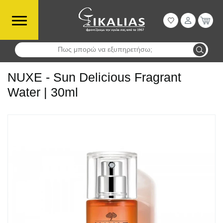
Πως μπορώ να εξυπηρετήσω;
Αναζήτηση
NUXE - Sun Delicious Fragrant
Water | 30ml