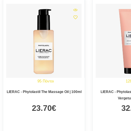
95 Πόντοι
12
LIERAC - Phytolastil The Massage Oil | 100ml
LIERAC - Phytolas
Vergetu
23.70€
32