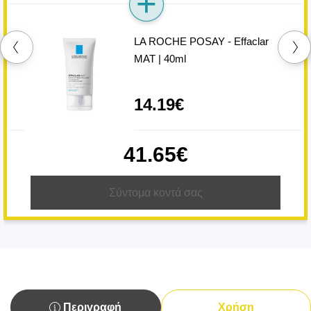
LA ROCHE POSAY - Effaclar
MAT | 40ml
14.19€
41.65€
Σύντομα κοντά σας
Περιγραφή
Χρήση