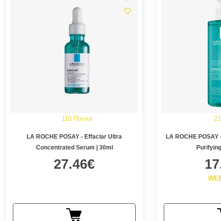
110 Πόντοι
21
LA ROCHE POSAY - Effaclar Ultra
LA ROCHE POSAY - Effaclar Micro-peeling
Concentrated Serum | 30ml
Purifyin
27.46€
17
WE