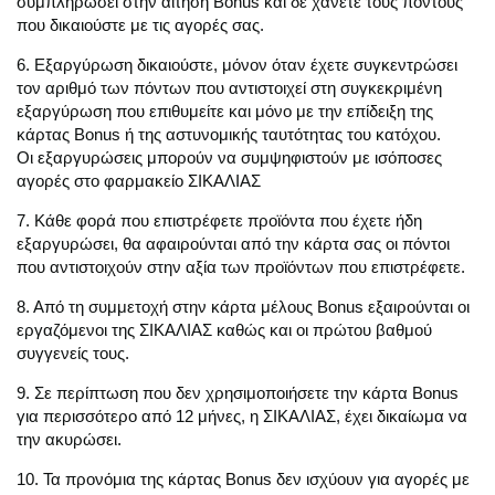
συμπληρώσει στην αίτηση Bonus και δε χάνετε τους πόντους
που δικαιούστε με τις αγορές σας.
6. Εξαργύρωση δικαιούστε, μόνον όταν έχετε συγκεντρώσει
τον αριθμό των πόντων που αντιστοιχεί στη συγκεκριμένη
εξαργύρωση που επιθυμείτε και μόνο με την επίδειξη της
κάρτας Bonus ή της αστυνομικής ταυτότητας του κατόχου.
Οι εξαργυρώσεις μπορούν να συμψηφιστούν με ισόποσες
αγορές στο φαρμακείο ΣΙΚΑΛΙΑΣ
7. Κάθε φορά που επιστρέφετε προϊόντα που έχετε ήδη
εξαργυρώσει, θα αφαιρούνται από την κάρτα σας οι πόντοι
που αντιστοιχούν στην αξία των προϊόντων που επιστρέφετε.
8. Από τη συμμετοχή στην κάρτα μέλους Bonus εξαιρούνται οι
εργαζόμενοι της ΣΙΚΑΛΙΑΣ καθώς και οι πρώτου βαθμού
συγγενείς τους.
9. Σε περίπτωση που δεν χρησιμοποιήσετε την κάρτα Bonus
για περισσότερο από 12 μήνες, η ΣΙΚΑΛΙΑΣ, έχει δικαίωμα να
την ακυρώσει.
10. Τα προνόμια της κάρτας Bonus δεν ισχύουν για αγορές με