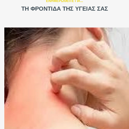
ΕΝΗΜΕΡΩΘΕΙΤΕ ΓΙΑ...
ΤΗ ΦΡΟΝΤΙΔΑ ΤΗΣ ΥΓΕΙΑΣ ΣΑΣ