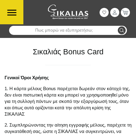
Πως μπορώ να εξυπηρετήσω;
Αναζήτηση
Σικαλιάς Bonus Card
Γενικοί Όροι Χρήσης
1. Η κάρτα μέλους Bonus παρέχεται δωρεάν στον κάτοχό της,
δεν είναι πιστωτική κάρτα και μπορεί να χρησιμοποιηθεί μόνο
για τη συλλογή πόντων με σκοπό την εξαργύρωσή τους, όταν
και όπως αυτά ορίζονται κατά την απόλυτη κρίση της
ΣΙΚΑΛΙΑΣ
2. Συμπληρώνοντας την αίτηση εγγραφής μέλους, παρέχετε τη
συγκατάθεσή σας, ώστε η ΣΙΚΑΛΙΑΣ να συγκεντρώνει, να