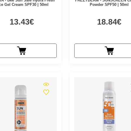
TA - Bee Sun Safe Hydra Fresh
FREZYDERM - SUNSCREEN Cr
ce Gel Cream SPF30 | 50ml
Powder SPF50 | 50ml
13.43€
18.84€