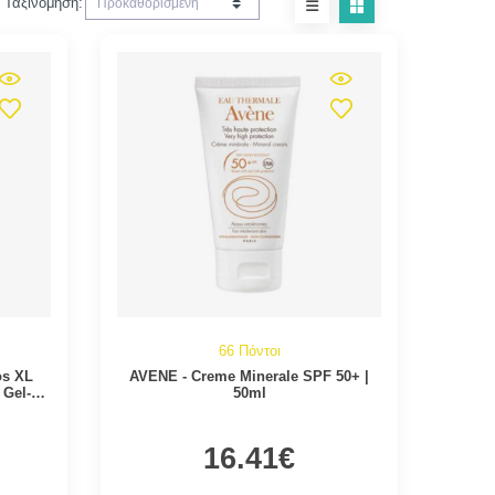
Ταξινόμηση:
66 Πόντοι
os XL
AVENE - Creme Minerale SPF 50+ |
 Gel-
50ml
16.41€