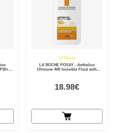
19 Πόντοι
ios
LA ROCHE POSAY - Anthelios
F50+ |
UVmune 400 Invisible Fluid with
Perfume SPF50+ | 50ml
18.98€