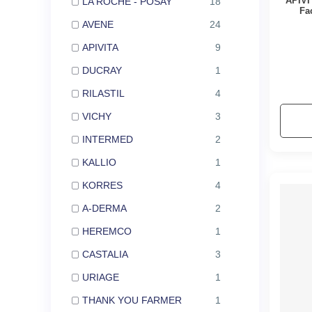
APIVI
LA ROCHE - POSAY
18
Fa
AVENE
24
APIVITA
9
DUCRAY
1
RILASTIL
4
VICHY
3
INTERMED
2
KALLIO
1
KORRES
4
A-DERMA
2
HEREMCO
1
CASTALIA
3
URIAGE
1
THANK YOU FARMER
1