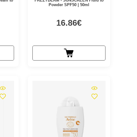
eam to
FREZYDERM - SUNSCREEN Fluid to
Powder SPF50 | 50ml
16.86€