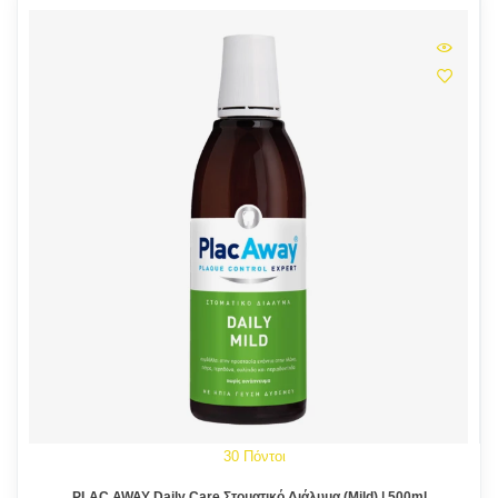
30 Πόντοι
PLAC AWAY Daily Care Στοματικό Διάλυμα (Mild) | 500ml