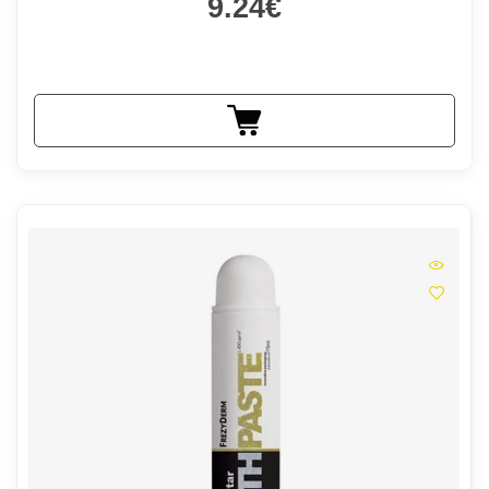
9.24€