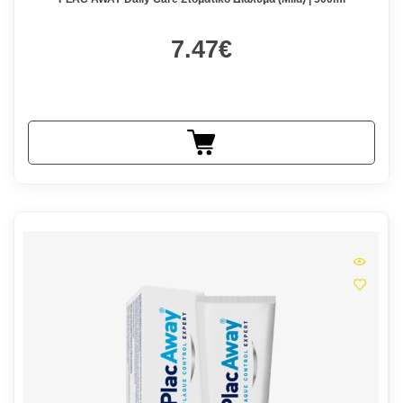
7.47€