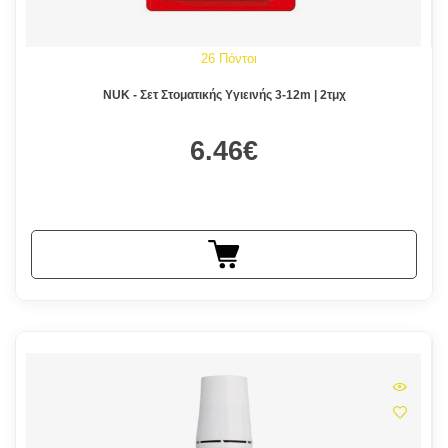
26 Πόντοι
NUK - Σετ Στοματικής Υγιεινής 3-12m | 2τμχ
6.46€