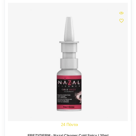
24 Πόντοι
FREZYDERM - Nazal Cleaner Cold Spicy | 30ml