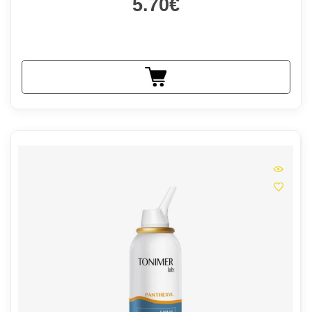
5.70€