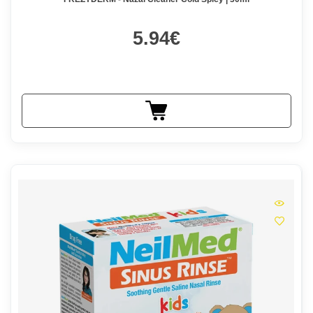
5.94€