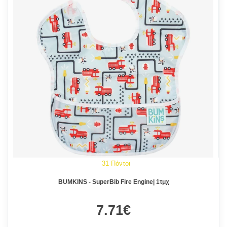
31 Πόντοι
BUMKINS - SuperBib Fire Engine| 1τμχ
7.71€