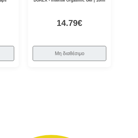
aps
DUREX - Intense Orgasmic Gel | 10ml
14.79€
Μη διαθέσιμο