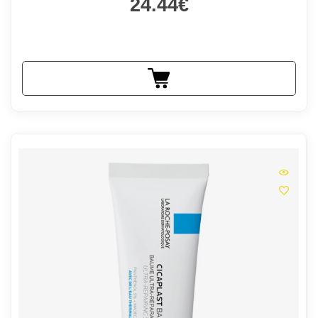
24.44€