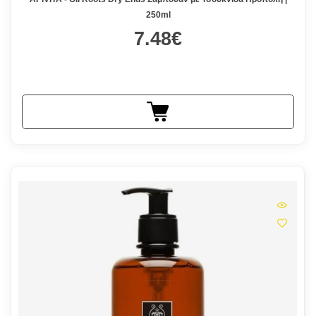
250ml
7.48€