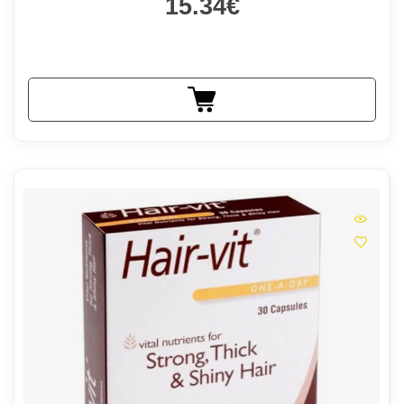
15.34€