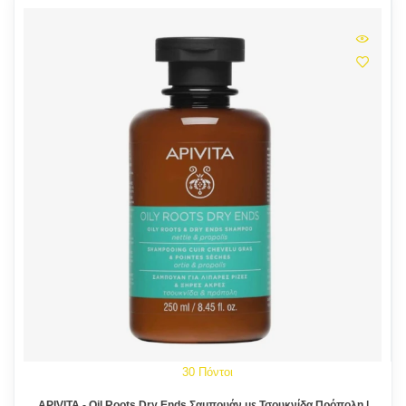
30 Πόντοι
APIVITA - Oil Roots Dry Ends Σαμπουάν με Τσουκνίδα Πρόπολη |