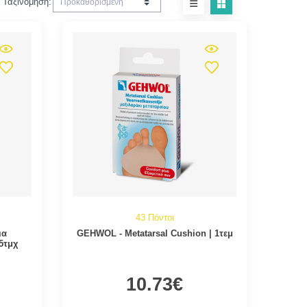
Ταξινόμηση:
43 Πόντοι
ια
GEHWOL - Metatarsal Cushion | 1τεμ
5τμχ
10.73€