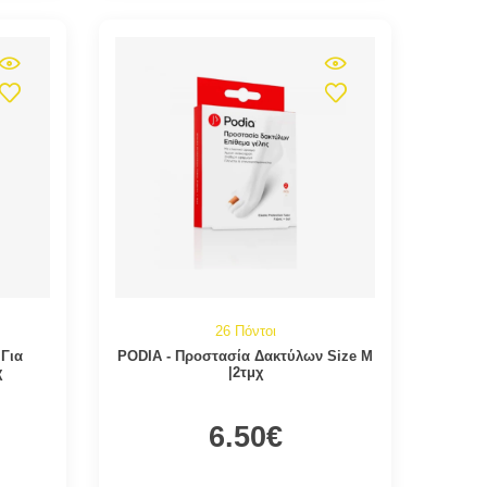
26 Πόντοι
Για
PODIA - Προστασία Δακτύλων Size M
χ
|2τμχ
6.50€