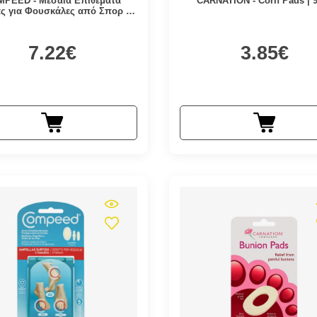
PEED - Μεσαία Επιθέματα
CARNATION - Corn Pads | 
ς για Φουσκάλες από Σπορ | 5
τμχ
7.22€
3.85€