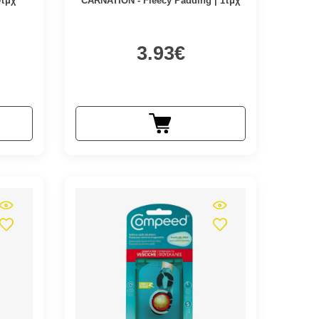
9τμχ
CARNATION - Fleecy Padding | 1τμχ
3.93€