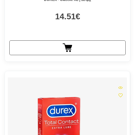
14.51€