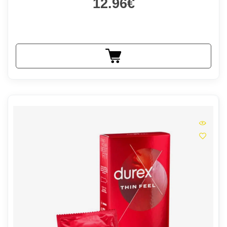
12.96€